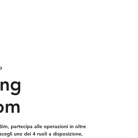
Accedi
ti
Portale MSP
o
ing
om
Sim, partecipa alle operazioni in oltre
egli uno dei 4 ruoli a disposizione,