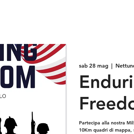
 NAZIONALE SOFTAIR
i
Affiliazioni
Lo Staff Nazionale
Area Download
Blog
Contat
sab 28 mag
  |  
Nettun
Endur
Freed
Partecipa alla nostra Mil
10Km quadri di mappa, sc