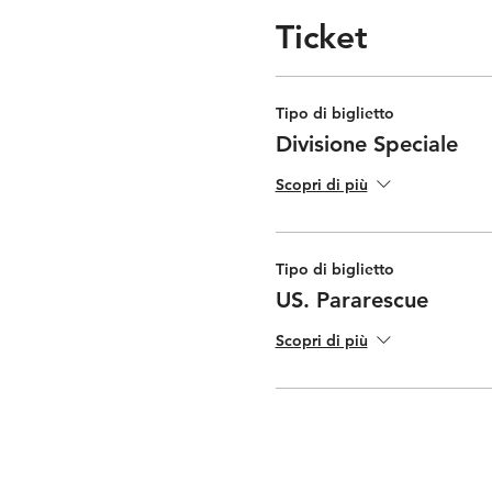
Ticket
Tipo di biglietto
Divisione Speciale
Scopri di più
Tipo di biglietto
US. Pararescue
Scopri di più