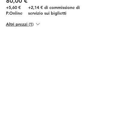
80,00 €
+5,60 €
+2,14 € di commissione di
P.Online
servizio sui biglietti
Altri prezzi (1)
Vendita terminata
Tipo di biglietto
Ticket OPEN
Scopri di più
Prezzo
Da 110,00 € a 150,00 €
Diploma e Tesserino
110,00 €
+7,70 €
+2,94 € di commissione di